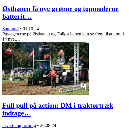
Østbanen få nye grønne og topmoderne
batterit…
Samfund
•
01.10.24
Passagererne på Østbanen og Tølløsebanen kan se frem til at køre i
14 nye,…
Full pull på action: DM i traktortræk
indtage…
Livsstil og forbrug
•
26.08.24