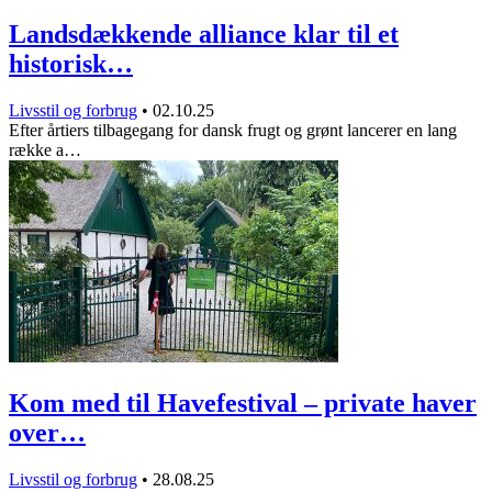
Landsdækkende alliance klar til et
historisk…
Livsstil og forbrug
•
02.10.25
Efter årtiers tilbagegang for dansk frugt og grønt lancerer en lang
række a…
Kom med til Havefestival – private haver
over…
Livsstil og forbrug
•
28.08.25