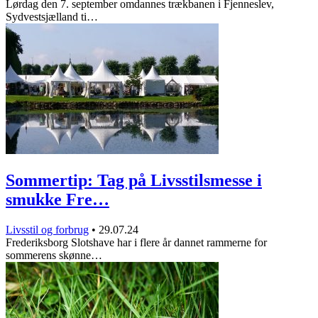
Lørdag den 7. september omdannes trækbanen i Fjenneslev,
Sydvestsjælland ti…
Sommertip: Tag på Livsstilsmesse i
smukke Fre…
Livsstil og forbrug
•
29.07.24
Frederiksborg Slotshave har i flere år dannet rammerne for
sommerens skønne…