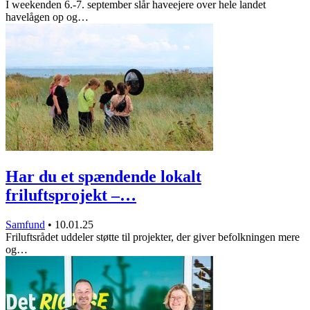
I weekenden 6.-7. september slår haveejere over hele landet
havelågen op og…
Har du et spændende lokalt
friluftsprojekt –…
Samfund
•
10.01.25
Friluftsrådet uddeler støtte til projekter, der giver befolkningen mere
og…