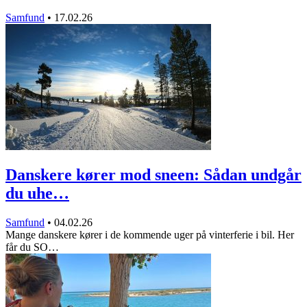
Samfund
•
17.02.26
Danskere kører mod sneen: Sådan undgår
du uhe…
Samfund
•
04.02.26
Mange danskere kører i de kommende uger på vinterferie i bil. Her
får du SO…