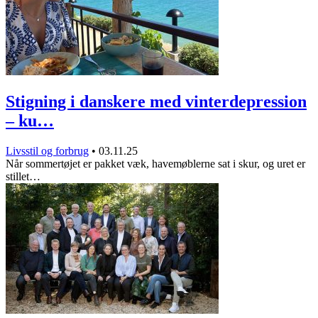
Stigning i danskere med vinterdepression
– ku…
Livsstil og forbrug
•
03.11.25
Når sommertøjet er pakket væk, havemøblerne sat i skur, og uret er
stillet…