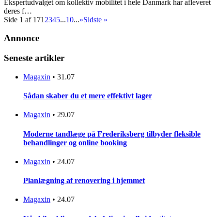
Ekspertudvalget om kollektiv mobilitet i hele Danmark har afleveret
deres f…
Side 1 af 17
1
2
3
4
5
...
10
...
»
Sidste »
Annonce
Seneste artikler
Magaxin
•
31.07
Sådan skaber du et mere effektivt lager
Magaxin
•
29.07
Moderne tandlæge på Frederiksberg tilbyder fleksible
behandlinger og online booking
Magaxin
•
24.07
Planlægning af renovering i hjemmet
Magaxin
•
24.07