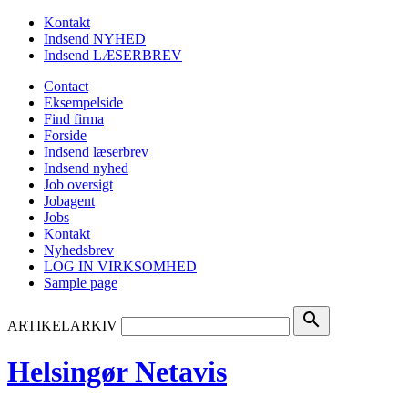
Kontakt
Indsend NYHED
Indsend LÆSERBREV
Contact
Eksempelside
Find firma
Forside
Indsend læserbrev
Indsend nyhed
Job oversigt
Jobagent
Jobs
Kontakt
Nyhedsbrev
LOG IN VIRKSOMHED
Sample page
search
ARTIKELARKIV
Helsingør Netavis