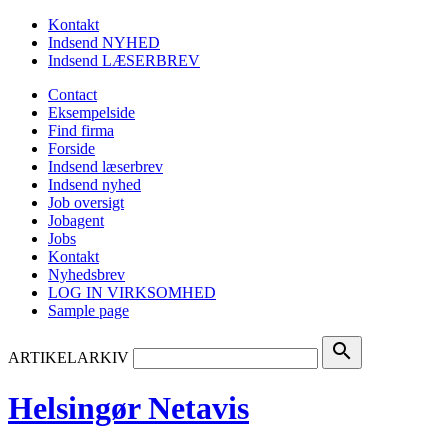
Kontakt
Indsend NYHED
Indsend LÆSERBREV
Contact
Eksempelside
Find firma
Forside
Indsend læserbrev
Indsend nyhed
Job oversigt
Jobagent
Jobs
Kontakt
Nyhedsbrev
LOG IN VIRKSOMHED
Sample page
search
ARTIKELARKIV
Helsingør Netavis