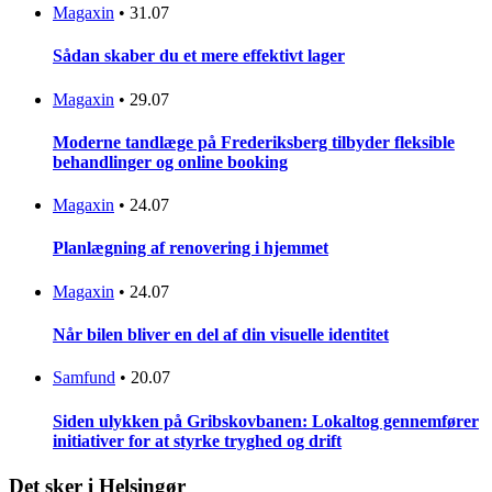
Magaxin
•
31.07
Sådan skaber du et mere effektivt lager
Magaxin
•
29.07
Moderne tandlæge på Frederiksberg tilbyder fleksible
behandlinger og online booking
Magaxin
•
24.07
Planlægning af renovering i hjemmet
Magaxin
•
24.07
Når bilen bliver en del af din visuelle identitet
Samfund
•
20.07
Siden ulykken på Gribskovbanen: Lokaltog gennemfører
initiativer for at styrke tryghed og drift
Det sker i Helsingør