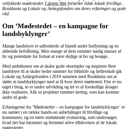
vellykkede mødesteder.
I denne film
fortæller både lokale frivillige,
Realdania og Lokale og Anlægsfonden om deres erfaringer og gode
råd.
Om ’Mødestedet – en kampagne for
landsbyklynger’
Mange landsbyer er udfordrede af blandt andet fraflytning og en
aldrende befolkning. Men mange af dem rummer stadig masser af
liv og potentiale for fortsat at være dejlige at bo og besøge.
Med ambitionen om at skabe gode eksempler og inspirere flere
landsbyer til at skabe bedre rammer for fritidsliv og fællesskab gik
Lokale og Anlægsfonden i 2019 sammen med Realdania om at
støtte ni landsbyklynger med at få hver deres mødested. Fire er nu
taget i brug, to er under udvikling og tre er af forskellige årsager
ikke realiseret. Alle ni projekter rummer læring, som kan komme
andre til gode.
Erfaringerne fra ’Mødestedet – en kampagne for landsbyklynger’ er
nu samlet i en række hands-on anbefalinger til frivillige og
kommuner, og en mere omfattende evaluering, som undersøger,
hvad der har hæmmet og fremmet selve tilblivelsen af de lokale
mødesteder.