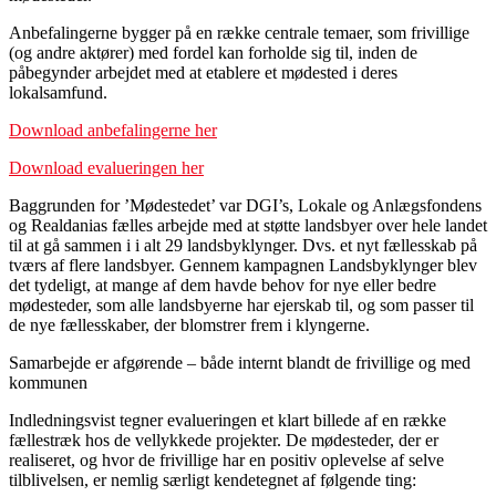
Anbefalingerne bygger på en række centrale temaer, som frivillige
(og andre aktører) med fordel kan forholde sig til, inden de
påbegynder arbejdet med at etablere et mødested i deres
lokalsamfund.
Download anbefalingerne her
Download evalueringen her
Baggrunden for ’Mødestedet’ var DGI’s, Lokale og Anlægsfondens
og Realdanias fælles arbejde med at støtte landsbyer over hele landet
til at gå sammen i i alt 29 landsbyklynger. Dvs. et nyt fællesskab på
tværs af flere landsbyer. Gennem kampagnen Landsbyklynger blev
det tydeligt, at mange af dem havde behov for nye eller bedre
mødesteder, som alle landsbyerne har ejerskab til, og som passer til
de nye fællesskaber, der blomstrer frem i klyngerne.
Samarbejde er afgørende – både internt blandt de frivillige og med
kommunen
Indledningsvist tegner evalueringen et klart billede af en række
fællestræk hos de vellykkede projekter. De mødesteder, der er
realiseret, og hvor de frivillige har en positiv oplevelse af selve
tilblivelsen, er nemlig særligt kendetegnet af følgende ting: