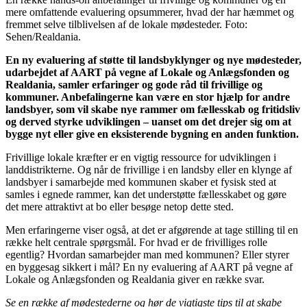
mere omfattende evaluering opsummerer, hvad der har hæmmet og
fremmet selve tilblivelsen af de lokale mødesteder. Foto:
Sehen/Realdania.
En ny evaluering af støtte til landsbyklynger og nye mødesteder,
udarbejdet af AART på vegne af Lokale og Anlægsfonden og
Realdania, samler erfaringer og gode råd til frivillige og
kommuner. Anbefalingerne kan være en stor hjælp for andre
landsbyer, som vil skabe nye rammer om fællesskab og fritidsliv
og derved styrke udviklingen – uanset om det drejer sig om at
bygge nyt eller give en eksisterende bygning en anden funktion.
Frivillige lokale kræfter er en vigtig ressource for udviklingen i
landdistrikterne. Og når de frivillige i en landsby eller en klynge af
landsbyer i samarbejde med kommunen skaber et fysisk sted at
samles i egnede rammer, kan det understøtte fællesskabet og gøre
det mere attraktivt at bo eller besøge netop dette sted.
Men erfaringerne viser også, at det er afgørende at tage stilling til en
række helt centrale spørgsmål. For hvad er de frivilliges rolle
egentlig? Hvordan samarbejder man med kommunen? Eller styrer
en byggesag sikkert i mål? En ny evaluering af AART på vegne af
Lokale og Anlægsfonden og Realdania giver en række svar.
Se en række af mødestederne og hør de vigtigste tips til at skabe