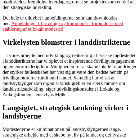
mødestedets fremtidige hverdag og om at se projektet som en del af
den strategiske udvikling.
Det hele er uddybet i anbefalingerne, som kan downloades
her:
Anbefalinger til frivillige og kommuner i forbindelse med
etablering af et lokalt mødested
Virkelysten blomstrer i landdistrikterne
– I vores arbejde med udvikling og realisering af fysiske mødesteder
i landdistrikterne har vi oplevet et inspirerende frivilligt engagement
og en enorm iderigdom. Muligheden for at skabe lokale forandringer
der styrker fællesskabet har vist sig at være den bedste benzin på
frivilligmotorerne rundt om i landet. Samtidig har vi set at
landsbyklynger som organisatorisk greb er en stærk ramme om
landdistriksudvikling, siger udviklingskonsulent i Lokale og
Anlægsfonden, Jens Øyås Møller.
Langsigtet, strategisk tænkning virker i
landsbyerne
Mødestederne er kulminationen på landsbyklyngernes lange,
strategiske arbejde med at skabe nyt liv på landet og det fysiske