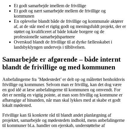
Et godt samarbejde imellem de frivillige
Et godt og nært samarbejde mellem de frivillige og
kommunen
En oplevelse blandt både de frivillige og kommunale aktører
af, at de står med et rigtig godt og meningsfuldt projekt, der er
støttet og kvalificeret af både lokale borgere og de
professionelle samarbejdspartnere
Overskud blandt de frivillige til at dyrke fællesskabet i
landsbyklyngen undervejs i tilblivelsen.
Samarbejde er afgørende – både internt
blandt de frivillige og med kommunen
Anbefalingerne fra ’Mødestedet’ er delt op og målrettet henholdsvis
frivillige og kommuner. Selvom man er frivillig, kan det dog være
en god idé at læse anbefalingerne til kommunen og omvendt. For
det er nemlig en vigtig pointe, at man som frivillig og kommune er
afhængige af hinanden, når man skal lykkes med at skabe et godt
lokalt mødested.
Frivillige kan få konkrete råd til blandt andet planlægning af
projektet, samarbejde og mødestedets indhold, mens anbefalingerne
til kommuner bl.a. handler om ejerskab, understøttelse af