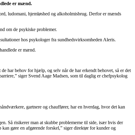
ndlede er mænd.
mord, ludomani, hjemløshed og alkoholmisbrug. Derfor er mænds
ånd om de psykiske problemer.
sultationer hos psykologer fra sundhedsvirksomheden Aleris.
 behandlede er mænd.
de har behov for hjælp, og selv når de har erkendt behovet, så er det
 barriere,” siger Svend Aage Madsen, som til daglig er chefpsykolog
åndværkere, gartnere og chauffører, har en hverdag, hvor det kan
en. Så risikerer man at skubbe problemerne til side, især hvis der
 kan gøre en afgørende forskel,” siger direktør for kunder og