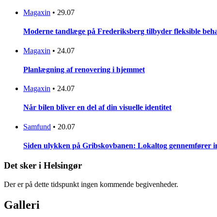
Magaxin
•
29.07
Moderne tandlæge på Frederiksberg tilbyder fleksible beh
Magaxin
•
24.07
Planlægning af renovering i hjemmet
Magaxin
•
24.07
Når bilen bliver en del af din visuelle identitet
Samfund
•
20.07
Siden ulykken på Gribskovbanen: Lokaltog gennemfører initi
Det sker i Helsingør
Der er på dette tidspunkt ingen kommende begivenheder.
Galleri