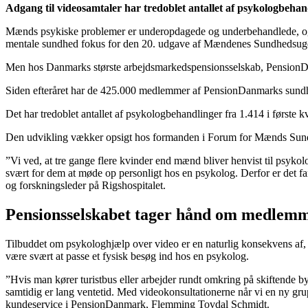
Adgang til videosamtaler har tredoblet antallet af psykologbe
Mænds psykiske problemer er underopdagede og underbehandlede, og 
mentale sundhed fokus for den 20. udgave af Mændenes Sundhedsuge, 
Men hos Danmarks største arbejdsmarkedspensionsselskab, PensionDan
Siden efteråret har de 425.000 medlemmer af PensionDanmarks sundhe
Det har tredoblet antallet af psykologbehandlinger fra 1.414 i første 
Den udvikling vækker opsigt hos formanden i Forum for Mænds Sun
”Vi ved, at tre gange flere kvinder end mænd bliver henvist til psyko
svært for dem at møde op personligt hos en psykolog. Derfor er det fa
og forskningsleder på Rigshospitalet.
Pensionsselskabet tager hånd om medlem
Tilbuddet om psykologhjælp over video er en naturlig konsekvens af
være svært at passe et fysisk besøg ind hos en psykolog.
”Hvis man kører turistbus eller arbejder rundt omkring på skiftende by
samtidig er lang ventetid. Med videokonsultationerne når vi en ny gru
kundeservice i PensionDanmark, Flemming Tovdal Schmidt.