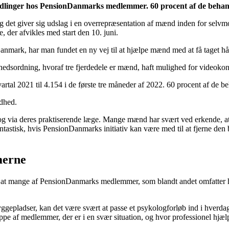
handlinger hos PensionDanmarks medlemmer. 60 procent af de beha
det giver sig udslag i en overrepræsentation af mænd inden for selv
der afvikles med start den 10. juni.
mark, har man fundet en ny vej til at hjælpe mænd med at få taget h
dsordning, hvoraf tre fjerdedele er mænd, haft mulighed for videokon
kvartal 2021 til 4.154 i de første tre måneder af 2022. 60 procent af de
dhed.
log via deres praktiserende læge. Mange mænd har svært ved erkende, at 
ntastisk, hvis PensionDanmarks initiativ kan være med til at fjerne den
merne
, at mange af PensionDanmarks medlemmer, som blandt andet omfatter h
ggepladser, kan det være svært at passe et psykologforløb ind i hverdag
ppe af medlemmer, der er i en svær situation, og hvor professionel hjælp