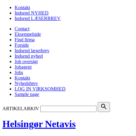
Kontakt
Indsend NYHED
Indsend LÆSERBREV
Contact
Eksempelside
Find firma
Forside
Indsend læserbrev
Indsend nyhed
Job oversigt
Jobagent
Jobs
Kontakt
Nyhedsbrev
LOG IN VIRKSOMHED
Sample page
search
ARTIKELARKIV
Helsingør Netavis