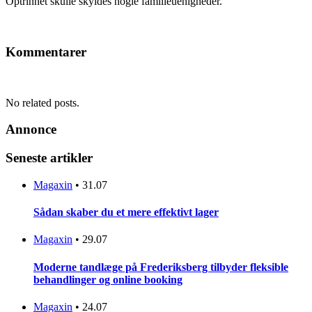
Optrinnet skulle skyldes nogle familieuenigheder.
Kommentarer
No related posts.
Annonce
Seneste artikler
Magaxin
•
31.07
Sådan skaber du et mere effektivt lager
Magaxin
•
29.07
Moderne tandlæge på Frederiksberg tilbyder fleksible
behandlinger og online booking
Magaxin
•
24.07