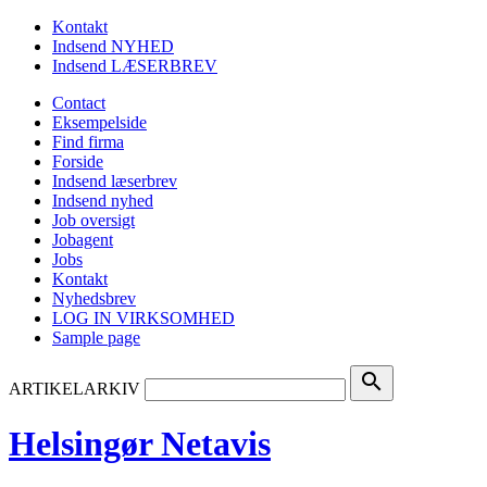
Kontakt
Indsend NYHED
Indsend LÆSERBREV
Contact
Eksempelside
Find firma
Forside
Indsend læserbrev
Indsend nyhed
Job oversigt
Jobagent
Jobs
Kontakt
Nyhedsbrev
LOG IN VIRKSOMHED
Sample page
search
ARTIKELARKIV
Helsingør Netavis