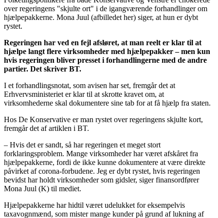
over regeringens "skjulte ort" i de igangværende forhandlinger om
hjælpepakkerne. Mona Juul (afbilledet her) siger, at hun er dybt
rystet.
Regeringen har ved en fejl afsløret, at man reelt er klar til at
hjælpe langt flere virksomheder med hjælpepakker – men kun
hvis regeringen bliver presset i forhandlingerne med de andre
partier. Det skriver BT.
I et forhandlingsnotat, som avisen har set, fremgår det at
Erhvervsministeriet er klar til at skrotte kravet om, at
virksomhederne skal dokumentere sine tab for at få hjælp fra staten.
Hos De Konservative er man rystet over regeringens skjulte kort,
fremgår det af artiklen i BT.
– Hvis det er sandt, så har regeringen et meget stort
forklaringsproblem. Mange virksomheder har været afskåret fra
hjælpepakkerne, fordi de ikke kunne dokumentere at være direkte
påvirket af corona-forbudene. Jeg er dybt rystet, hvis regeringen
bevidst har holdt virksomheder som gidsler, siger finansordfører
Mona Juul (K) til mediet.
Hjælpepakkerne har hidtil været udelukket for eksempelvis
taxavognmænd, som mister mange kunder på grund af lukning af