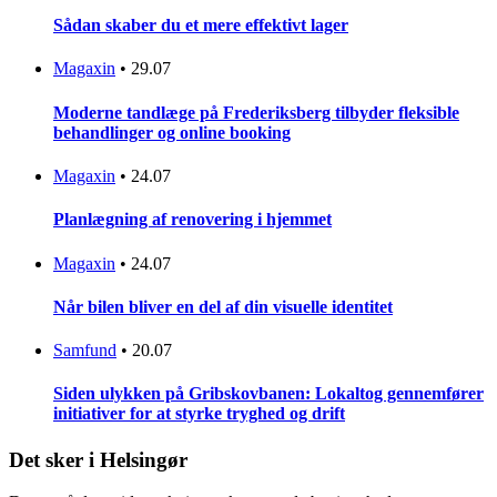
Sådan skaber du et mere effektivt lager
Magaxin
•
29.07
Moderne tandlæge på Frederiksberg tilbyder fleksible
behandlinger og online booking
Magaxin
•
24.07
Planlægning af renovering i hjemmet
Magaxin
•
24.07
Når bilen bliver en del af din visuelle identitet
Samfund
•
20.07
Siden ulykken på Gribskovbanen: Lokaltog gennemfører
initiativer for at styrke tryghed og drift
Det sker i Helsingør