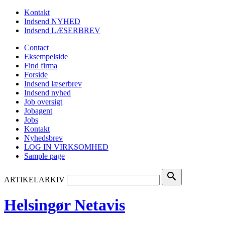
Kontakt
Indsend NYHED
Indsend LÆSERBREV
Contact
Eksempelside
Find firma
Forside
Indsend læserbrev
Indsend nyhed
Job oversigt
Jobagent
Jobs
Kontakt
Nyhedsbrev
LOG IN VIRKSOMHED
Sample page
search
ARTIKELARKIV
Helsingør Netavis