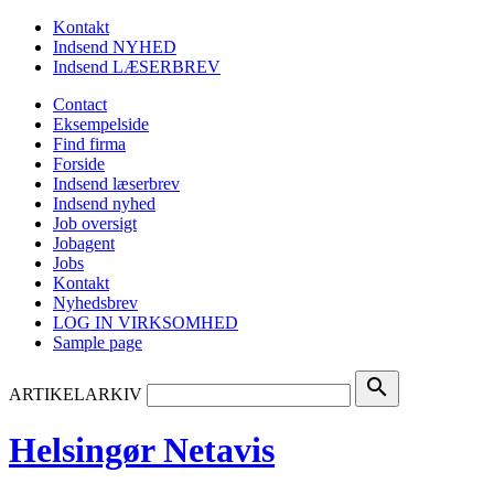
Kontakt
Indsend NYHED
Indsend LÆSERBREV
Contact
Eksempelside
Find firma
Forside
Indsend læserbrev
Indsend nyhed
Job oversigt
Jobagent
Jobs
Kontakt
Nyhedsbrev
LOG IN VIRKSOMHED
Sample page
search
ARTIKELARKIV
Helsingør Netavis