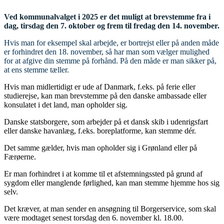
Ved kommunalvalget i 2025 er det muligt at brevstemme fra i
dag, tirsdag den 7. oktober og frem til fredag den 14. november.
Hvis man for eksempel skal arbejde, er bortrejst eller på anden måde
er forhindret den 18. november, så har man som vælger mulighed
for at afgive din stemme på forhånd. På den måde er man sikker på,
at ens stemme tæller.
Hvis man midlertidigt er ude af Danmark, f.eks. på ferie eller
studierejse, kan man brevstemme på den danske ambassade eller
konsulatet i det land, man opholder sig.
Danske statsborgere, som arbejder på et dansk skib i udenrigsfart
eller danske havanlæg, f.eks. boreplatforme, kan stemme dér.
Det samme gælder, hvis man opholder sig i Grønland eller på
Færøerne.
Er man forhindret i at komme til et afstemningssted på grund af
sygdom eller manglende førlighed, kan man stemme hjemme hos sig
selv.
Det kræver, at man sender en ansøgning til Borgerservice, som skal
være modtaget senest torsdag den 6. november kl. 18.00.