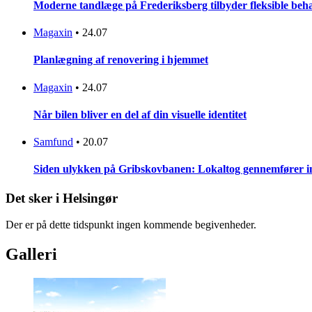
Moderne tandlæge på Frederiksberg tilbyder fleksible beh
Magaxin
•
24.07
Planlægning af renovering i hjemmet
Magaxin
•
24.07
Når bilen bliver en del af din visuelle identitet
Samfund
•
20.07
Siden ulykken på Gribskovbanen: Lokaltog gennemfører initi
Det sker i Helsingør
Der er på dette tidspunkt ingen kommende begivenheder.
Galleri