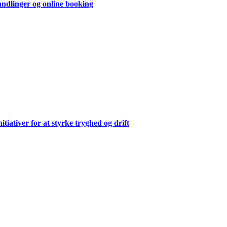
andlinger og online booking
ativer for at styrke tryghed og drift