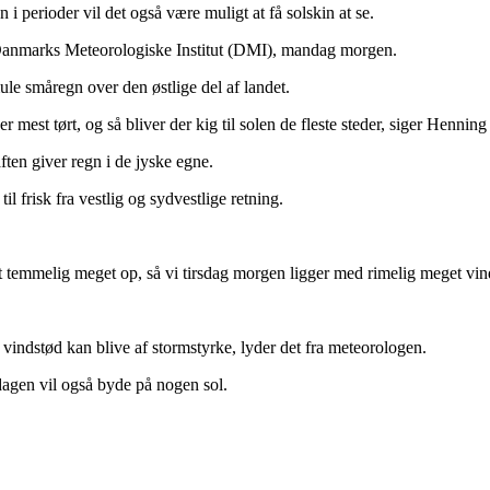
perioder vil det også være muligt at få solskin at se.
Danmarks Meteorologiske Institut (DMI), mandag morgen.
mule småregn over den østlige del af landet.
er mest tørt, og så bliver der kig til solen de fleste steder, siger Henning
ten giver regn i de jyske egne.
l frisk fra vestlig og sydvestlige retning.
 det temmelig meget op, så vi tirsdag morgen ligger med rimelig meget vin
 vindstød kan blive af stormstyrke, lyder det fra meteorologen.
dagen vil også byde på nogen sol.