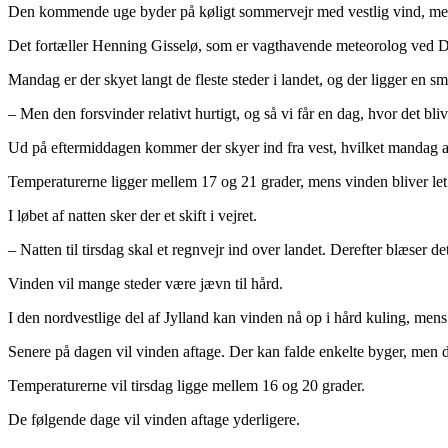
Den kommende uge byder på køligt sommervejr med vestlig vind, men i 
Det fortæller Henning Gisselø, som er vagthavende meteorolog ved 
Mandag er der skyet langt de fleste steder i landet, og der ligger en s
– Men den forsvinder relativt hurtigt, og så vi får en dag, hvor det bliv
Ud på eftermiddagen kommer der skyer ind fra vest, hvilket mandag af
Temperaturerne ligger mellem 17 og 21 grader, mens vinden bliver let ti
I løbet af natten sker der et skift i vejret.
– Natten til tirsdag skal et regnvejr ind over landet. Derefter blæser
Vinden vil mange steder være jævn til hård.
I den nordvestlige del af Jylland kan vinden nå op i hård kuling, mens
Senere på dagen vil vinden aftage. Der kan falde enkelte byger, men 
Temperaturerne vil tirsdag ligge mellem 16 og 20 grader.
De følgende dage vil vinden aftage yderligere.