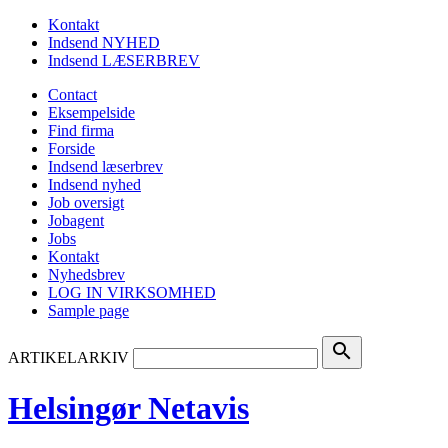
Kontakt
Indsend NYHED
Indsend LÆSERBREV
Contact
Eksempelside
Find firma
Forside
Indsend læserbrev
Indsend nyhed
Job oversigt
Jobagent
Jobs
Kontakt
Nyhedsbrev
LOG IN VIRKSOMHED
Sample page
search
ARTIKELARKIV
Helsingør Netavis