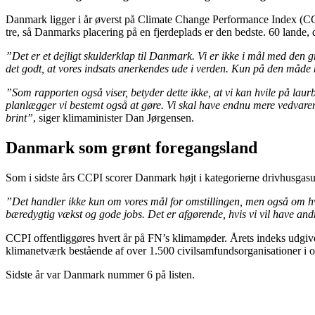
Danmark ligger i år øverst på Climate Change Performance Index (CCPI)
tre, så Danmarks placering på en fjerdeplads er den bedste. 60 lande, 
”Det er et dejligt skulderklap til Danmark. Vi er ikke i mål med den g
det godt, at vores indsats anerkendes ude i verden. Kun på den måde 
”Som rapporten også viser, betyder dette ikke, at vi kan hvile på lau
planlægger vi bestemt også at gøre. Vi skal have endnu mere vedvaren
brint”
, siger klimaminister Dan Jørgensen.
Danmark som grønt foregangsland
Som i sidste års CCPI scorer Danmark højt i kategorierne drivhusgas
”Det handler ikke kun om vores mål for omstillingen, men også om hvo
bæredygtig vækst og gode jobs. Det er afgørende, hvis vi vil have andre
CCPI offentliggøres hvert år på FN’s klimamøder. Årets indeks udg
klimanetværk bestående af over 1.500 civilsamfundsorganisationer i
Sidste år var Danmark nummer 6 på listen.