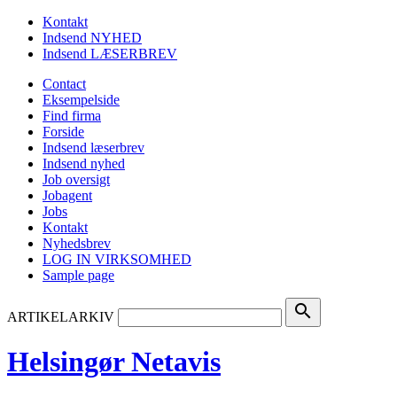
Kontakt
Indsend NYHED
Indsend LÆSERBREV
Contact
Eksempelside
Find firma
Forside
Indsend læserbrev
Indsend nyhed
Job oversigt
Jobagent
Jobs
Kontakt
Nyhedsbrev
LOG IN VIRKSOMHED
Sample page
search
ARTIKELARKIV
Helsingør Netavis