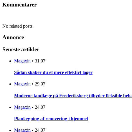
Kommentarer
No related posts.
Annonce
Seneste artikler
Magaxin
•
31.07
Sådan skaber du et mere effektivt lager
Magaxin
•
29.07
Moderne tandlæge på Frederiksberg tilbyder fleksible beh
Magaxin
•
24.07
Planlægning af renovering i hjemmet
Magaxin
•
24.07