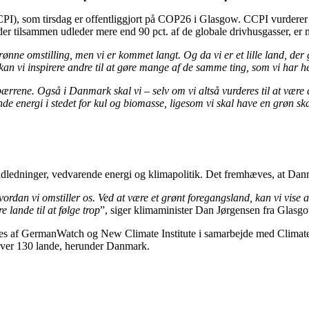
, som tirsdag er offentliggjort på COP26 i Glasgow. CCPI vurderer igen
der tilsammen udleder mere end 90 pct. af de globale drivhusgasser, er 
rønne omstilling, men vi er kommet langt. Og da vi er et lille land, der 
kan vi inspirere andre til at gøre mange af de samme ting, som vi har 
rbærrene. Også i Danmark skal vi – selv om vi altså vurderes til at vær
de energi i stedet for kul og biomasse, ligesom vi skal have en grøn s
udledninger, vedvarende energi og klimapolitik. Det fremhæves, at Dan
rdan vi omstiller os. Ved at være et grønt foregangsland, kan vi vise 
 lande til at følge trop
”, siger klimaminister Dan Jørgensen fra Glasg
ives af GermanWatch og New Climate Institute i samarbejde med Clima
 over 130 lande, herunder Danmark.