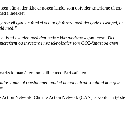
 i år, at der ikke er nogen lande, som opfylder kriterierne til top
med i indekset.
gerne vil gøre en forskel ved at gå forrest med det gode eksempel, er
held med.”
e det land i verden med den bedste klimaindsats – gøre mere. Det
kattereform og investere i nye teknologier som CO2-fangst og grøn
marks klimamål er kompatible med Paris-aftalen.
andre lande, at omstillingen mod et klimaneutralt samfund kan give
ow.
te Action Network. Climate Action Network (CAN) er verdens største