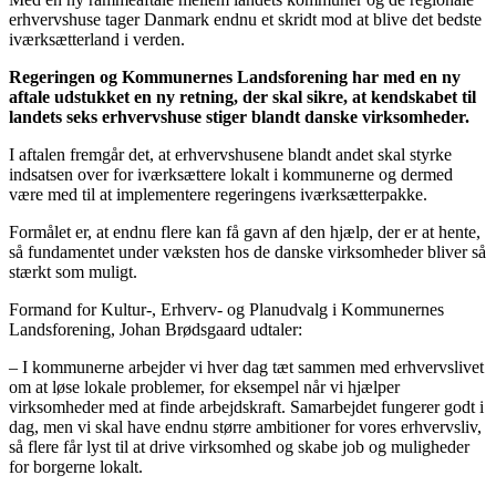
erhvervshuse tager Danmark endnu et skridt mod at blive det bedste
iværksætterland i verden.
Regeringen og Kommunernes Landsforening har med en ny
aftale udstukket en ny retning, der skal sikre, at kendskabet til
landets seks erhvervshuse stiger blandt danske virksomheder.
I aftalen fremgår det, at erhvervshusene blandt andet skal styrke
indsatsen over for iværksættere lokalt i kommunerne og dermed
være med til at implementere regeringens iværksætterpakke.
Formålet er, at endnu flere kan få gavn af den hjælp, der er at hente,
så fundamentet under væksten hos de danske virksomheder bliver så
stærkt som muligt.
Formand for Kultur-, Erhverv- og Planudvalg i Kommunernes
Landsforening, Johan Brødsgaard udtaler:
– I kommunerne arbejder vi hver dag tæt sammen med erhvervslivet
om at løse lokale problemer, for eksempel når vi hjælper
virksomheder med at finde arbejdskraft. Samarbejdet fungerer godt i
dag, men vi skal have endnu større ambitioner for vores erhvervsliv,
så flere får lyst til at drive virksomhed og skabe job og muligheder
for borgerne lokalt.