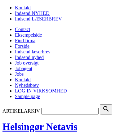
Kontakt
Indsend NYHED
Indsend LÆSERBREV
Contact
Eksempelside
Find firma
Forside
Indsend læserbrev
Indsend nyhed
Job oversigt
Jobagent
Jobs
Kontakt
Nyhedsbrev
LOG IN VIRKSOMHED
Sample page
search
ARTIKELARKIV
Helsingør Netavis