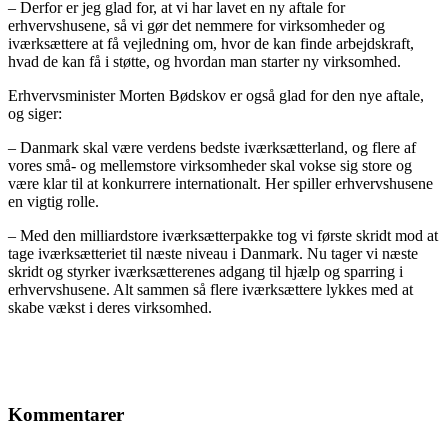
– Derfor er jeg glad for, at vi har lavet en ny aftale for
erhvervshusene, så vi gør det nemmere for virksomheder og
iværksættere at få vejledning om, hvor de kan finde arbejdskraft,
hvad de kan få i støtte, og hvordan man starter ny virksomhed.
Erhvervsminister Morten Bødskov er også glad for den nye aftale,
og siger:
– Danmark skal være verdens bedste iværksætterland, og flere af
vores små- og mellemstore virksomheder skal vokse sig store og
være klar til at konkurrere internationalt. Her spiller erhvervshusene
en vigtig rolle.
– Med den milliardstore iværksætterpakke tog vi første skridt mod at
tage iværksætteriet til næste niveau i Danmark. Nu tager vi næste
skridt og styrker iværksætterenes adgang til hjælp og sparring i
erhvervshusene. Alt sammen så flere iværksættere lykkes med at
skabe vækst i deres virksomhed.
Kommentarer